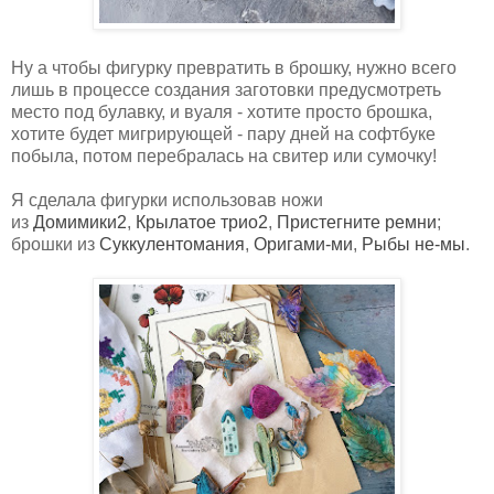
Ну а чтобы фигурку превратить в брошку, нужно всего
лишь в процессе создания заготовки предусмотреть
место под булавку, и вуаля - хотите просто брошка,
хотите будет мигрирующей - пару дней на софтбуке
побыла, потом перебралась на свитер или сумочку!
Я сделала фигурки использовав ножи
из
Домимики2
,
Крылатое трио2
,
Пристегните ремни
;
брошки из
Суккулентомания
,
Оригами-ми
,
Рыбы не-мы
.